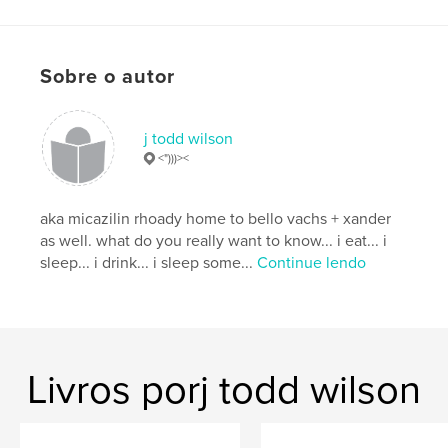
Palavras-chavee
,
,
,
,
lit mag
scrapz
books
pluto
Sobre o autor
gun violence
j todd wilson
<")))><
aka micazilin rhoady home to bello vachs + xander
as well. what do you really want to know... i eat... i
sleep... i drink... i sleep some...
Continue lendo
Livros porj todd wilson