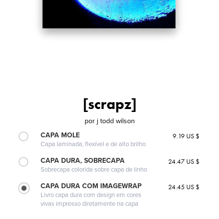
[scrapz]
por
j todd wilson
CAPA MOLE
9.19 US $
Capa laminada, flexível e de alto brilho
CAPA DURA, SOBRECAPA
24.47 US $
Sobrecapa colorida sobre capa de linho
CAPA DURA COM IMAGEWRAP
24.45 US $
Livro capa dura com design em cores
vivas impresso diretamente na capa