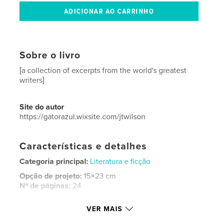
Sobre o livro
[a collection of excerpts from the world's greatest
writers]
Site do autor
https://gatorazul.wixsite.com/jtwilson
Características e detalhes
Categoria principal:
Literatura e ficção
Opção de projeto:
15×23 cm
Nº de páginas:
24
Data de publicação:
nov 21, 2018
VER MAIS
Idioma
English