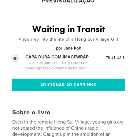
PREVISUALIZAÇÃO
Waiting in Transit
A journey into the life of a Hong Sui Village Girl
por
Jane Koh
CAPA DURA COM IMAGEWRAP
78.41 US $
Livro capa dura com design em cores
vivas impresso diretamente na capa
Sobre o livro
Even in the remote Hong Sui Village, young girls are
not spared the influence of China's rapid
development. Caught up in the ambition of an