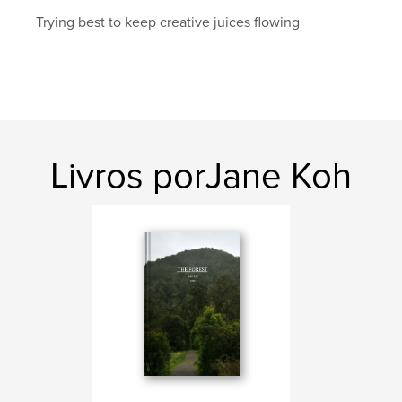
Data de publicação:
jan 01, 2019
Trying best to keep creative juices flowing
Idioma
English
Palavras-chavee
,
,
,
china
art
photo
documentary
Livros porJane Koh