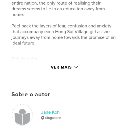
entire nation, the only route of realising their
dreams seems to lie in an education away from
home.
Peel back the layers of fear, confusion and anxiety
that accompany each Hong Sui Village girl as she
journeys away from home towards the promise of an
ideal future.
Site do autor
http://www.janekoh.org
VER MAIS
Características e detalhes
Categoria principal:
Arts & Photography Books
Sobre o autor
Opção de projeto:
Paisagem padrão, 25×20 cm
Nº de páginas:
54
Jane Koh
ISBN
Singapore
Capa dura com ImageWrap: 9780368088117