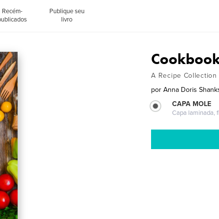
Recém-
Publique seu
publicados
livro
Cookbook
A Recipe Collectio
por
Anna Doris Shank
CAPA MOLE
Capa laminada, fl