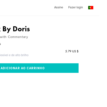
Assine
Fazer login
 By Doris
n with Commentary
s
5.79 US $
exível e de alto brilho