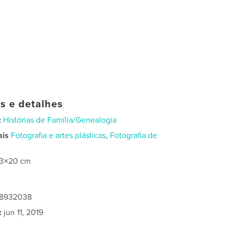
as e detalhes
:
Histórias de Família/Genealogia
ais
Fotografia e artes plásticas
,
Fotografia de
13×20 cm
68932038
:
jun 11, 2019