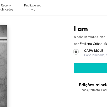
Recém-
Publique seu
publicados
livro
I am
A tale in words and
por
Emiliano Cribari Ma
CAPA MOLE
Capa laminada, fl
Edições relac
E-book, formato iPad