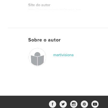
Site do autor
http://www.iosonoinviaggio.org
Sobre o autor
martivisiona