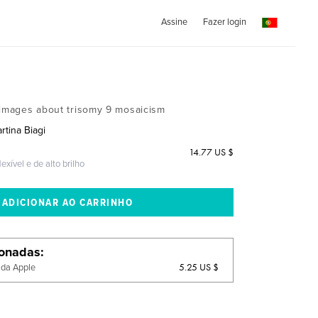
Assine
Fazer login
 images about trisomy 9 mosaicism
rtina Biagi
14.77 US $
exível e de alto brilho
ionadas
5.25 US $
 da Apple