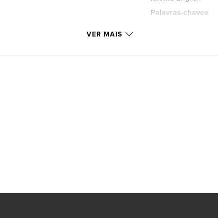
Palavras-chavee
trisomy9mosaic
VER MAIS