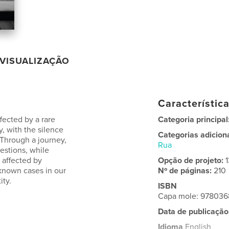
VISUALIZAÇÃO
Característic
fected by a rare
Categoria principal
, with the silence
Categorias adicion
 Through a journey,
Rua
estions, while
n affected by
Opção de projeto:
 known cases in our
Nº de páginas:
210
ity.
ISBN
Capa mole: 97803
Data de publicação
Idioma
English