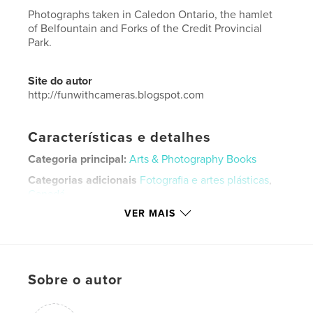
Photographs taken in Caledon Ontario, the hamlet
of Belfountain and Forks of the Credit Provincial
Park.
Site do autor
http://funwithcameras.blogspot.com
Características e detalhes
Categoria principal:
Arts & Photography Books
Categorias adicionais
Fotografia e artes plásticas
,
Canadá
VER MAIS
Opção de projeto:
Papel carta, 22×28 cm
Nº de páginas:
24
Data de publicação:
jun 18, 2019
Idioma
English
Sobre o autor
Palavras-chavee
,
,
,
Canada
Caledon Ontario
landscape