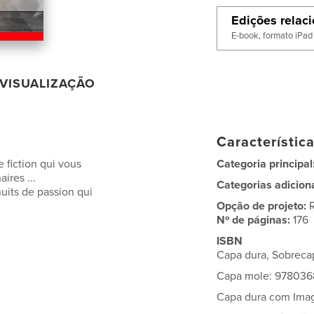
Edições relac
E-book, formato iPad
VISUALIZAÇÃO
Característic
 fiction qui vous
Categoria principal
ires ...
Categorias adicion
uits de passion qui
Opção de projeto:
Nº de páginas:
176
ISBN
Capa dura, Sobrec
Capa mole: 97803
Capa dura com Im