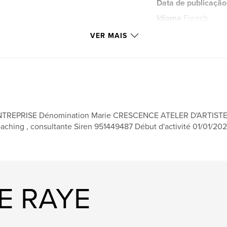
Data de publicação
Idioma
French
Palavras-chavee
VER MAIS
,
soleil
passion
NTREPRISE Dénomination Marie CRESCENCE ATELER D'ARTISTE 
aching , consultante Siren 951449487 Début d'activité 01/01/20
YE RAYE