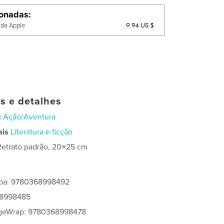
ionadas
9.94 US $
 da Apple
as e detalhes
:
Ação/Aventura
ais
Literatura e ficção
Retrato padrão, 20×25 cm
apa: 9780368998492
68998485
ageWrap: 9780368998478