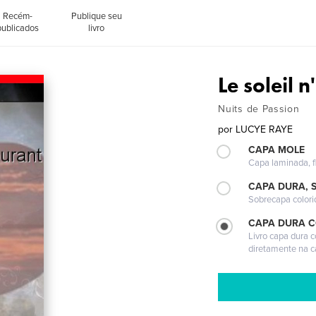
Recém-
Publique seu
publicados
livro
Le soleil 
Nuits de Passion
por
LUCYE RAYE
CAPA MOLE
Capa laminada, fl
CAPA DURA, 
Sobrecapa colori
CAPA DURA 
Livro capa dura 
diretamente na 