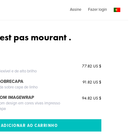
Assine
Fazer login
n'est pas mourant .
77.82 US $
exível e de alto brilho
SOBRECAPA
91.82 US $
da sobre capa de linho
COM IMAGEWRAP
94.82 US $
com design em cores vivas impresso
capa