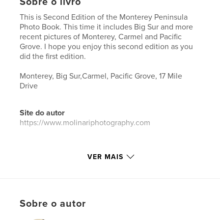
Sobre o livro
This is Second Edition of the Monterey Peninsula
Photo Book. This time it includes Big Sur and more
recent pictures of Monterey, Carmel and Pacific
Grove. I hope you enjoy this second edition as you
did the first edition.
Monterey, Big Sur,Carmel, Pacific Grove, 17 Mile
Drive
Site do autor
https://www.molinariphotography.com
Características e detalhes
VER MAIS
Categoria principal:
Estados Unidos da América
(EUA)
Categorias adicionais
Arts & Photography Books
Sobre o autor
Opção de projeto:
Paisagem de formato grande,
33×28 cm