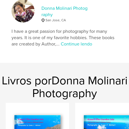
Nº de páginas:
240
Donna Molinari Photog
ISBN
raphy
Capa dura com ImageWrap: 9780464298649
San Jose, CA
Data de publicação:
set 06, 2019
I have a great passion for photography for many
Idioma
English
years. It is one of my favorite hobbies. These books
are created by Author,...
Continue lendo
Palavras-chavee
,
,
,
17MileDr
Carmel
Pacific Grove
Big Sur
,
Monterey
Livros porDonna Molinari
Photography