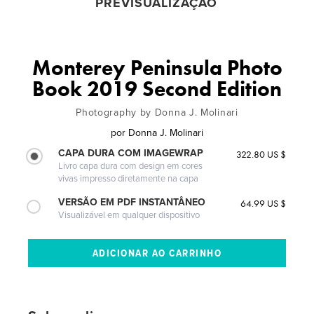
PREVISUALIZAÇÃO
Monterey Peninsula Photo
Book 2019 Second Edition
Photography by Donna J. Molinari
por
Donna J. Molinari
CAPA DURA COM IMAGEWRAP
322.80 US $
Livro capa dura com design em cores
vivas impresso diretamente na capa
VERSÃO EM PDF INSTANTÂNEO
64.99 US $
Visualizável em qualquer dispositivo