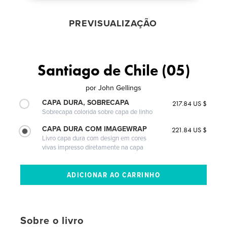
PREVISUALIZAÇÃO
Santiago de Chile (05)
por
John Gellings
CAPA DURA, SOBRECAPA
217.84 US $
Sobrecapa colorida sobre capa de linho
CAPA DURA COM IMAGEWRAP
221.84 US $
Livro capa dura com design em cores
vivas impresso diretamente na capa
Sobre o livro