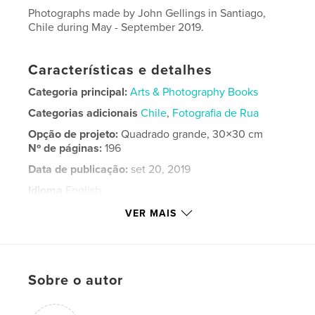
Photographs made by John Gellings in Santiago,
Chile during May - September 2019.
Características e detalhes
Categoria principal:
Arts & Photography Books
Categorias adicionais
Chile
,
Fotografia de Rua
Opção de projeto:
Quadrado grande, 30×30 cm
Nº de páginas:
196
Data de publicação:
set 20, 2019
Idioma
English
Palavras-chavee
VER MAIS
,
,
,
,
Gellings
John
Photography
Street
Chile
Sobre o autor