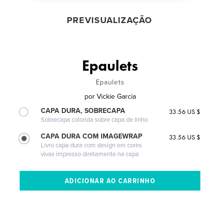
PREVISUALIZAÇÃO
Epaulets
Epaulets
por
Vickie Garcia
CAPA DURA, SOBRECAPA
33.56 US $
Sobrecapa colorida sobre capa de linho
CAPA DURA COM IMAGEWRAP
33.56 US $
Livro capa dura com design em cores
vivas impresso diretamente na capa