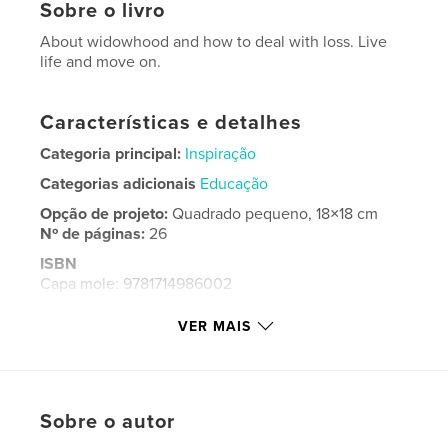
Sobre o livro
About widowhood and how to deal with loss. Live
life and move on.
Características e detalhes
Categoria principal:
Inspiração
Categorias adicionais
Educação
Opção de projeto:
Quadrado pequeno, 18×18 cm
Nº de páginas:
26
ISBN
Capa mole: 9781714986002
Data de publicação:
set 21, 2019
VER MAIS
Idioma
English
Palavras-chavee
Epaulets
Sobre o autor