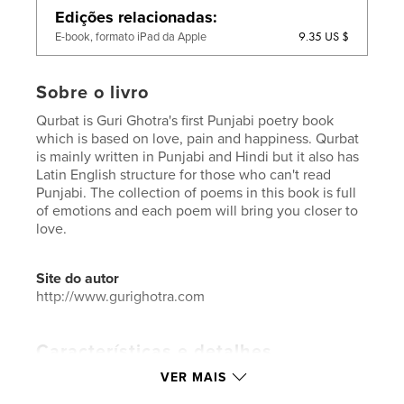
Edições relacionadas
9.35 US $
E-book, formato iPad da Apple
Sobre o livro
Qurbat is Guri Ghotra's first Punjabi poetry book
which is based on love, pain and happiness. Qurbat
is mainly written in Punjabi and Hindi but it also has
Latin English structure for those who can't read
Punjabi. The collection of poems in this book is full
of emotions and each poem will bring you closer to
love.
Site do autor
http://www.gurighotra.com
Características e detalhes
VER MAIS
Categoria principal:
Poesia