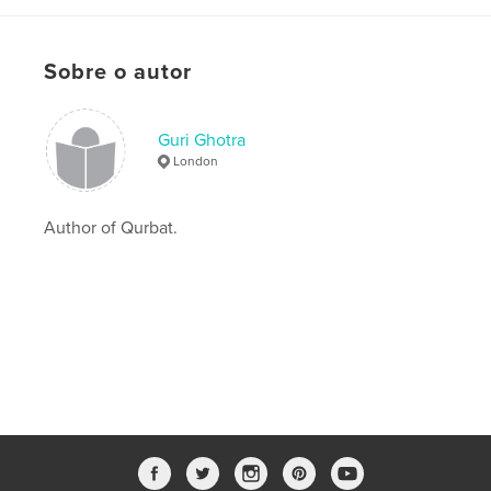
Categorias adicionais
Citações
Opção de projeto:
13×20 cm
Nº de páginas:
250
Sobre o autor
ISBN
Capa mole: 9780464369295
Guri Ghotra
Capa dura com ImageWrap: 9780464369288
London
Data de publicação:
set 24, 2019
Idioma
Hindi
Author of Qurbat.
Palavras-chavee
,
,
,
Hindi
Punjabi Poetry
Guri Ghotra
Qurbat