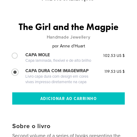
The Girl and the Magpie
Handmade Jewellery
por
Anne d'Huart
CAPA MOLE
102.53 US $
Capa laminada, flexível e de alto brilho
CAPA DURA COM IMAGEWRAP
119.53 US $
Livro capa dura com design em cores
vivas impresso diretamente na capa
Sobre o livro
Second volume of a series of books presenting the