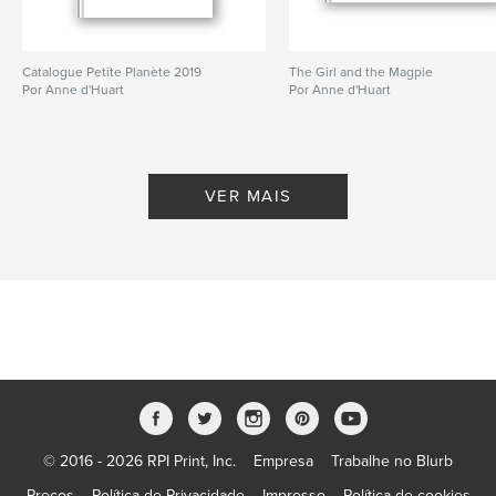
Catalogue Petite Planète 2019
The Girl and the Magpie
Por Anne d'Huart
Por Anne d'Huart
VER MAIS
© 2016 - 2026 RPI Print, Inc.
Empresa
Trabalhe no Blurb
Preços
Política de Privacidade
Impresso
Política de cookies