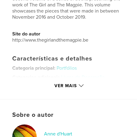
work of The Girl and The Magpie. This volume
showcases the pieces that were made in between
November 2016 and October 2019.
Site do autor
http://www.thegirlandthemagpie.be
Características e detalhes
Categoria principal:
Portfólios
Categorias adicionais
Livros de Decoração
,
Catálogos
VER MAIS
Opção de projeto:
Paisagem padrão, 25×20 cm
Nº de páginas:
154
Data de publicação:
out 13, 2019
Sobre o autor
Idioma
English
Palavras-chavee
Anne d'Huart
,
,
,
handmade
Jamaica
TheGirlAndTheMagpie