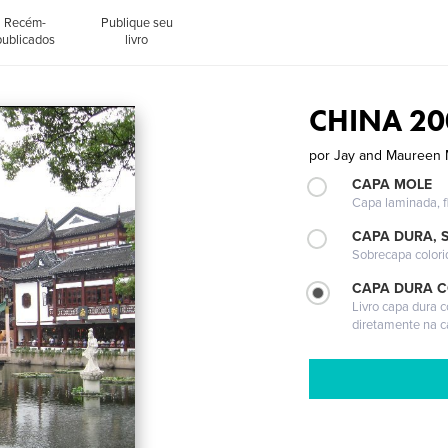
Recém-
Publique seu
publicados
livro
CHINA 20
por
Jay and Maureen 
CAPA MOLE
Capa laminada, fl
CAPA DURA, 
Sobrecapa colori
CAPA DURA 
Livro capa dura 
diretamente na 