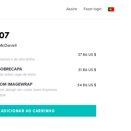
Assine
Fazer login
07
McDaniell
37.86 US $
exível e de alto brilho
SOBRECAPA
51.86 US $
da sobre capa de linho
COM IMAGEWRAP
54.86 US $
com design em cores vivas impresso
capa