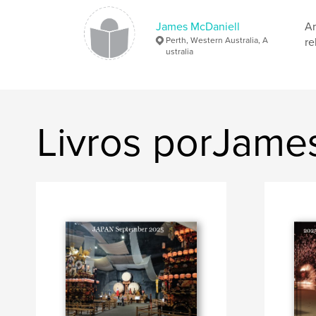
James McDaniell
Ar
Perth, Western Australia, A
re
ustralia
Livros porJame