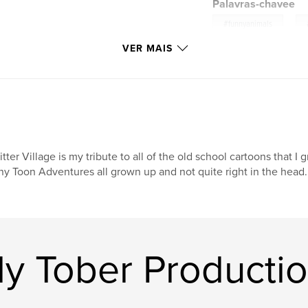
Palavras-chavee
,
#funnyanimals
VER MAIS
itter Village is my tribute to all of the old school cartoons that I
ny Toon Adventures all grown up and not quite right in the head.
ly Tober Producti