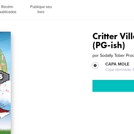
Recém-
Publique seu
publicados
livro
Critter Vi
(PG-ish)
por
Sodally Tober Pro
CAPA MOLE
Capa laminada, fl