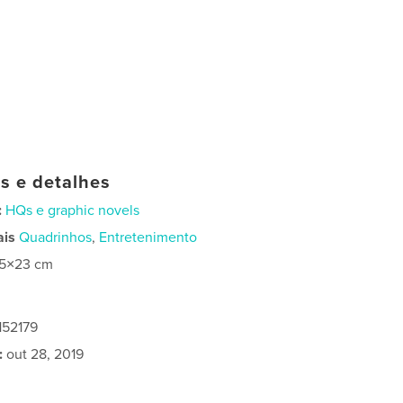
as e detalhes
:
HQs e graphic novels
ais
Quadrinhos
,
Entretenimento
15×23 cm
152179
:
out 28, 2019