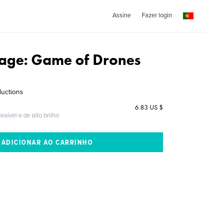
Assine
Fazer login
llage: Game of Drones
ductions
6.83 US $
exível e de alto brilho