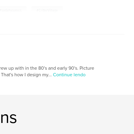
,
#sodallycomics
#CritterVillage
 grew up with in the 80's and early 90's. Picture
 That's how I design my...
Continue lendo
ons