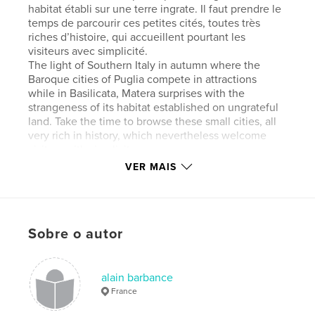
habitat établi sur une terre ingrate. Il faut prendre le
temps de parcourir ces petites cités, toutes très
riches d’histoire, qui accueillent pourtant les
visiteurs avec simplicité.
The light of Southern Italy in autumn where the
Baroque cities of Puglia compete in attractions
while in Basilicata, Matera surprises with the
strangeness of its habitat established on ungrateful
land. Take the time to browse these small cities, all
very rich in history, which nevertheless welcome
visitors with simplicity.
VER MAIS
Site do autor
http://www.alainbarbance.com
Sobre o autor
Características e detalhes
Categoria principal:
Turismo
alain barbance
Categorias adicionais
Livros de Decoração
France
Opção de projeto:
Paisagem de formato grande,