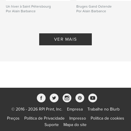
Un hiver à Saint Pétersbourg
Bruges Gand Ostende
Por Alain Barbance
Por Alain Barbance
VER MAIS
© 2016 - 2026 RPI Print, Inc.
Empresa
Trabalhe no Blurb
Preços
Política de Privacidade
Impresso
Política de cookies
Suporte
Mapa do site