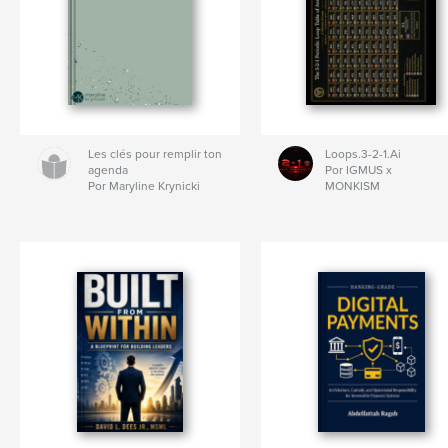
Les clés pour remplir ton
Loops.3-2-1.Ai
agenda
Por IGMUS x
Por Maryline Krynicki
MONKISM