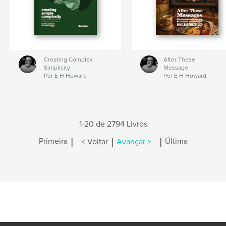
Creating Complex
After These
Simplicity
Message
Por E H Howard
Por E H Howard
1-20 de 2794 Livros
|
|
|
Primeira
< Voltar
Avançar >
Última