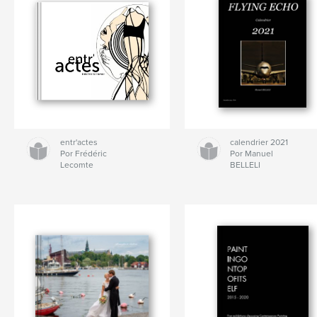
entr'actes
calendrier 2021
Por Frédéric
Por Manuel
Lecomte
BELLELI