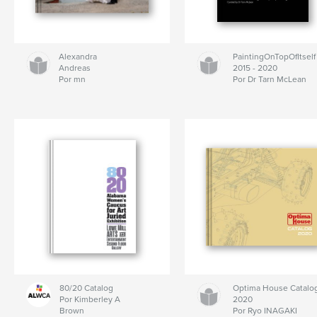
Alexandra
PaintingOnTopOfItself
Andreas
2015 - 2020
Por mn
Por Dr Tarn McLean
80/20 Catalog
Optima House Catalo
Por Kimberley A
2020
Brown
Por Ryo INAGAKI