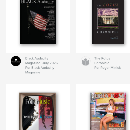
Black Audacity
The Potus
Magazine_July 2026
Chronicle
Por Black Audacity
Por Roger Minick
Magazine