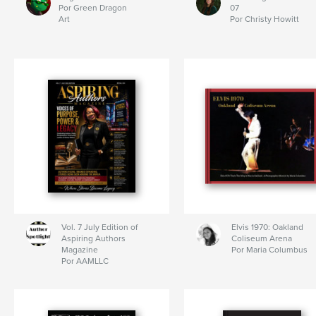
Por Green Dragon
07
Art
Por Christy Howitt
Vol. 7 July Edition of
Elvis 1970: Oakland
Aspiring Authors
Coliseum Arena
Magazine
Por Maria Columbus
Por AAMLLC