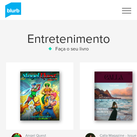
Assine
Entretenimento
Faça o seu livro
Angel Quest
Calla Magazine - Issue