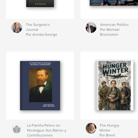
The Surgeon's
American Politics
Journal
Por Michael
Por Annika George
Brochstein
La Familia Peters en
The Hungry
Nicaragua: Sus Raices y
Winter
Contribuciones
Por Brent