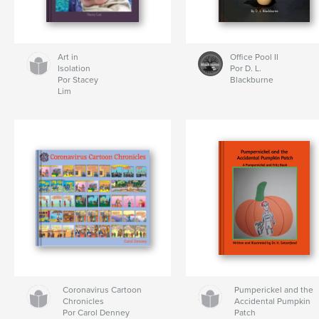
Art in
Office Pool II
Isolation
Por D. L.
Por Stacey
Blackburne
Lim
Coronavirus Cartoon
Pumperickel and the
Chronicles
Accidental Pumpkin
Por Carol Denney
Patch