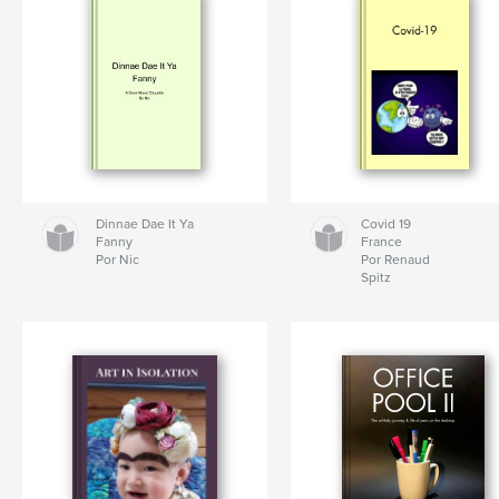
Dinnae Dae It Ya
Covid 19
Fanny
France
Por Nic
Por Renaud
Spitz