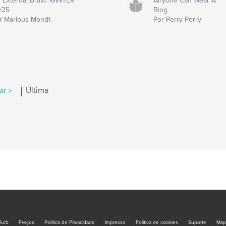
 External Brain: WINTER
Anyone Can Wear A
/25
Ring
r Marlous Mondt
Por Perry Perry
|
ar >
Última
lurb
Preços
Política de Privacidade
Impresso
Política de cookies
Suporte
Map