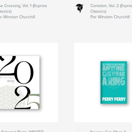
e Crossing, Vol. 1 (Esprios
Coniston, Vol. 2 (Espri
assics)
Classics)
r Winston Churchill
Por Winston Churchill