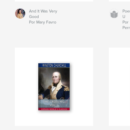
And It Was Very
Poe
Good
U
Por Mary Favro
Por 
Per