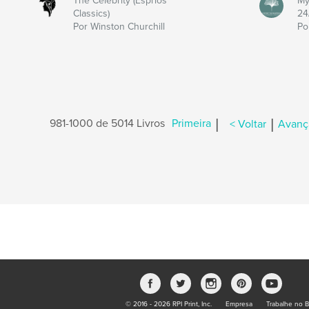
The Celebrity (Esprios
My
Classics)
24
Por Winston Churchill
Po
|
|
981-1000 de 5014 Livros
Primeira
< Voltar
Avanç
© 2016 - 2026 RPI Print, Inc.
Empresa
Trabalhe no B