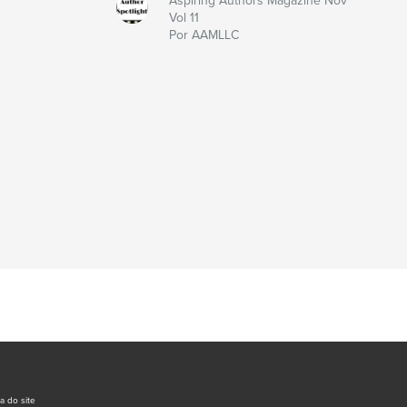
Aspiring Authors Magazine Nov
Vol 11
Por AAMLLC
a do site