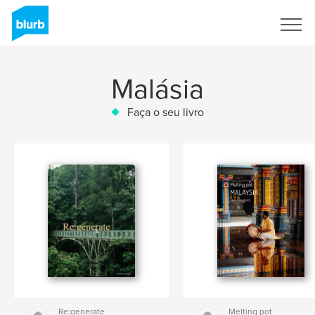
Assine
Malásia
Faça o seu livro
Re:generate
Melting pot