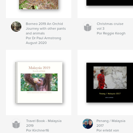
Borneo 2019 An Orchid
Christmas cruise
Journey with other pants
vol 3
and animals
Por Reggie Keogh
Por Dr Paul Armstrong
August 2020
Travel Book - Malaysia
Penang / Malaysia
2019
2017
Por Kirchner16
Por erlebt von