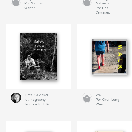
Por Mathias
Malaysia
Walter
Por Lina
Crescenzi
Batek: a visual
Walk
ethnography
Por Chen Long
Por Lye Tuck-Po
Wen