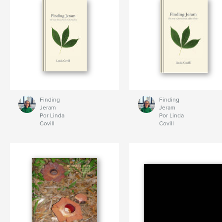
Finding
Finding
Jeram
Jeram
Por Linda
Por Linda
Covill
Covill