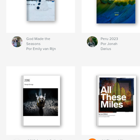
God Made the
Peru 2023
Seasons
Por Jonah
Por Emily van Rijn
Darius