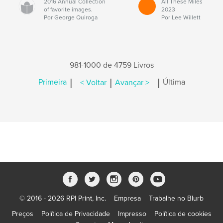
2016 Annual Collection
All These Miles
of favorite images.
2023
Por George Quiroga
Por Lee Willett
981-1000 de 4759 Livros
|
|
|
Primeira
< Voltar
Avançar >
Última
© 2016 - 2026 RPI Print, Inc.
Empresa
Trabalhe no Blurb
Preços
Política de Privacidade
Impresso
Política de cookies