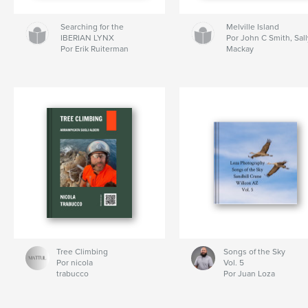
Searching for the
Melville Island
IBERIAN LYNX
Por John C Smith, Sall
Por Erik Ruiterman
Mackay
Tree Climbing
Songs of the Sky
Por nicola
Vol. 5
trabucco
Por Juan Loza