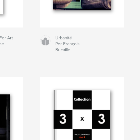
For Art
Urbanité
ne
Por François
Bucaille