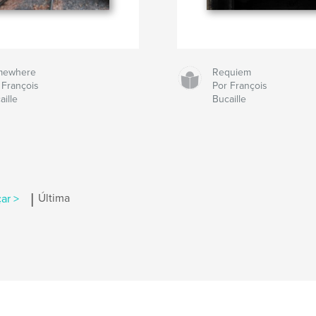
mewhere
Requiem
 François
Por François
aille
Bucaille
|
ar >
Última