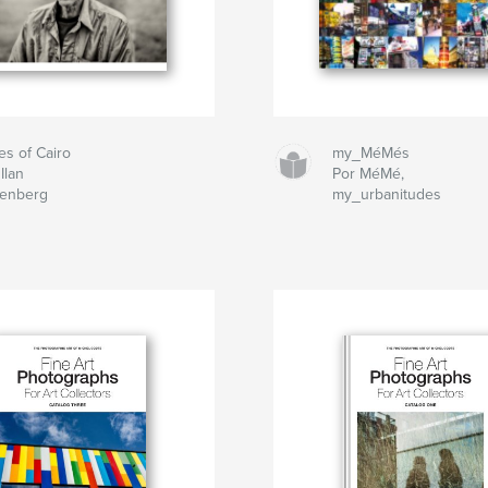
es of Cairo
my_MéMés
Ilan
Por MéMé,
tenberg
my_urbanitudes