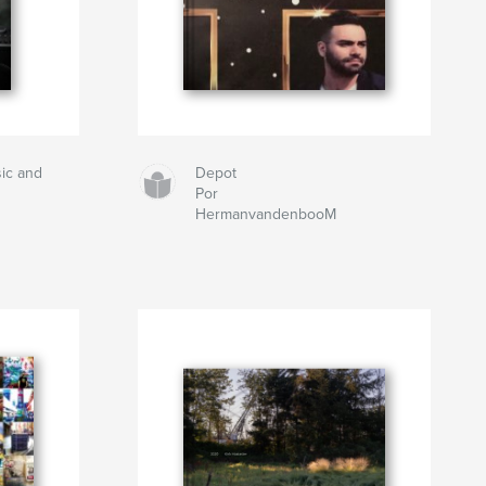
ic and
Depot
Por
HermanvandenbooM