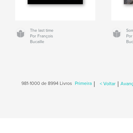
The last time
So
Por François
Por
Bucaille
Buc
|
|
981-1000 de 8994 Livros
Primeira
< Voltar
Avanç