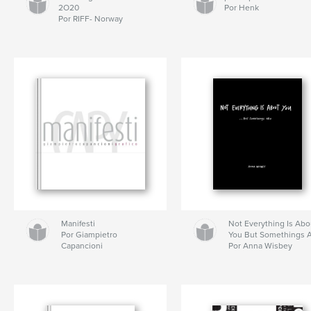
2O20
Por Henk
Por RIFF- Norway
Manifesti
Not Everything Is Abo
Por Giampietro
You But Somethings 
Capancioni
Por Anna Wisbey