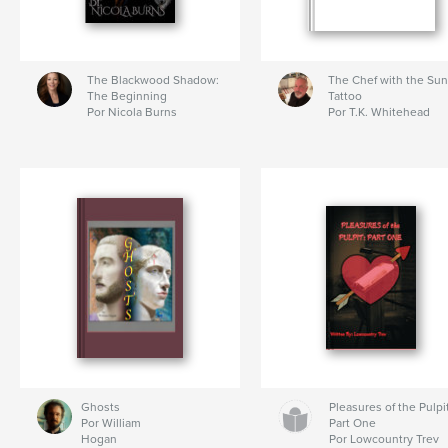
The Blackwood Shadow:
The Chef with the Sun
The Beginning
Tattoo
Por Nicola Burns
Por T.K. Whitehead
Ghosts
Pleasures of the Pulpi
Por William
Part One
Hogan
Por Lowcountry Trev