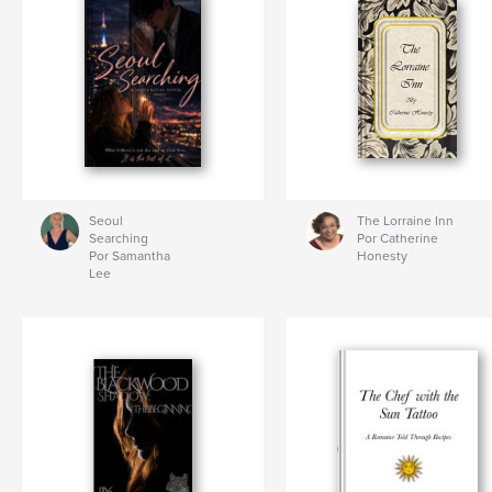
Seoul
The Lorraine Inn
Searching
Por Catherine
Por Samantha
Honesty
Lee