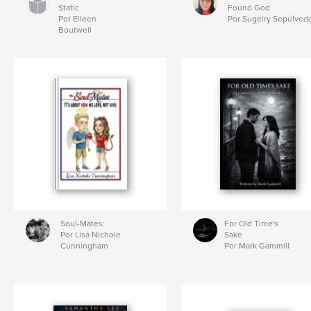
Static
Found God
Por Eileen
Por Sugeiry Sepúlved
Boutwell
Soul-Mates:
For Old Time's
Por Lisa Nichole
Sake
Cunningham
Por Mark Gammill