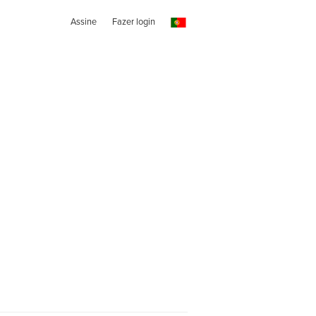
Assine
Fazer login