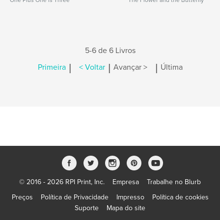
One Plus One is Three
The Flower and the Butterfly
5-6 de 6 Livros
|
|
|
Primeira
< Voltar
Avançar >
Última
© 2016 - 2026 RPI Print, Inc.
Empresa
Trabalhe no Blurb
Preços
Política de Privacidade
Impresso
Política de cookies
Suporte
Mapa do site