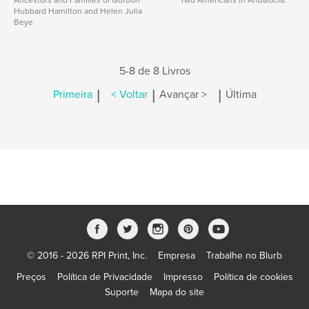
Ancestors and Families of Gurdon
Two Americans in Andalucia.
Hubbard Hamilton and Helen Julia
Beye
5-8 de 8 Livros
|
|
|
Primeira
< Voltar
Avançar >
Última
© 2016 - 2026 RPI Print, Inc.
Empresa
Trabalhe no Blurb
Preços
Política de Privacidade
Impresso
Política de cookies
Suporte
Mapa do site