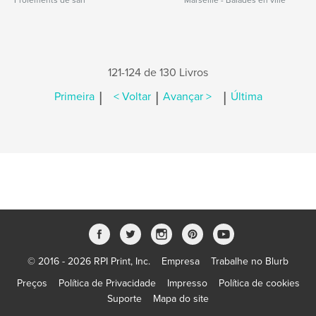
Frôlements de sari
Marseille - Balades en ville
121-124 de 130 Livros
|
|
|
Primeira
< Voltar
Avançar >
Última
© 2016 - 2026 RPI Print, Inc.
Empresa
Trabalhe no Blurb
Preços
Política de Privacidade
Impresso
Política de cookies
Suporte
Mapa do site