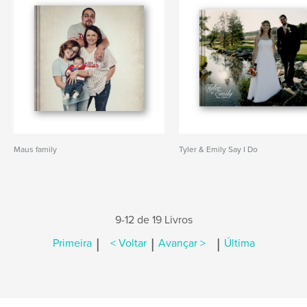
Maus family
Tyler & Emily Say I Do
9-12 de 19 Livros
|
|
|
Primeira
< Voltar
Avançar >
Última