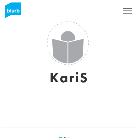
Assine
KariS