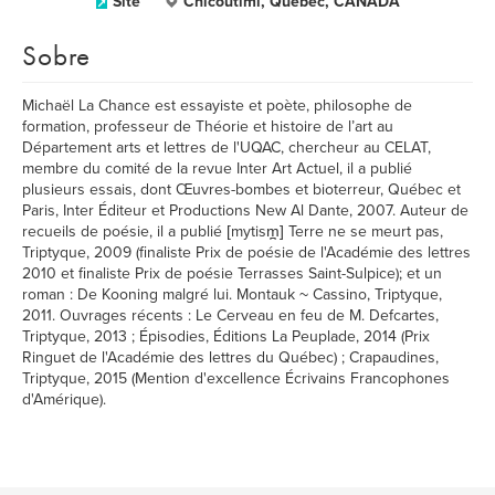
Site
Chicoutimi, Québec, CANADA
Sobre
Michaël La Chance est essayiste et poète, philosophe de
formation, professeur de Théorie et histoire de l’art au
Département arts et lettres de l'UQAC, chercheur au CELAT,
membre du comité de la revue Inter Art Actuel, il a publié
plusieurs essais, dont Œuvres-bombes et bioterreur, Québec et
Paris, Inter Éditeur et Productions New Al Dante, 2007. Auteur de
recueils de poésie, il a publié [mytism̪] Terre ne se meurt pas,
Triptyque, 2009 (finaliste Prix de poésie de l'Académie des lettres
2010 et finaliste Prix de poésie Terrasses Saint-Sulpice); et un
roman : De Kooning malgré lui. Montauk ~ Cassino, Triptyque,
2011. Ouvrages récents : Le Cerveau en feu de M. Defcartes,
Triptyque, 2013 ; Épisodies, Éditions La Peuplade, 2014 (Prix
Ringuet de l'Académie des lettres du Québec) ; Crapaudines,
Triptyque, 2015 (Mention d'excellence Écrivains Francophones
d'Amérique).