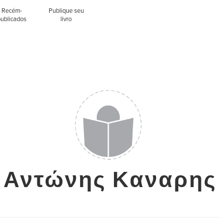
Recém-
Publique seu
publicados
livro
Αντώνης Καναρης