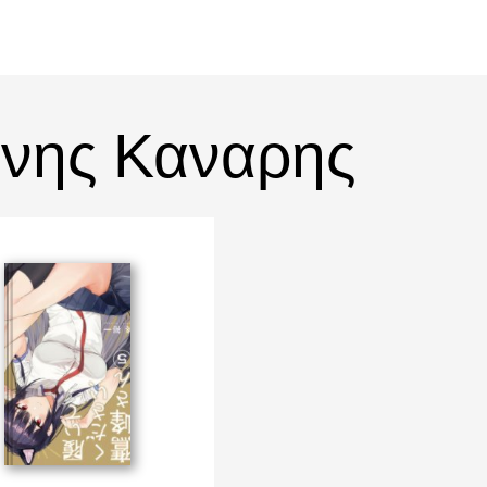
ώνης Καναρης