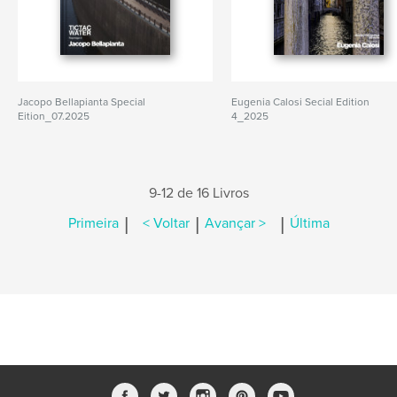
Jacopo Bellapianta Special
Eugenia Calosi Secial Edition
Eition_07.2025
4_2025
9-12 de 16 Livros
|
|
|
Primeira
< Voltar
Avançar >
Última