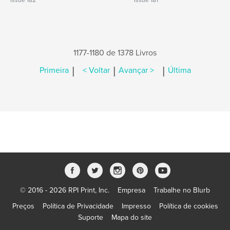
Issue 182
Issue 181
1177-1180 de 1378 Livros
|
|
|
Primeira
< Voltar
Avançar >
Última
© 2016 - 2026 RPI Print, Inc.
Empresa
Trabalhe no Blurb
Preços
Política de Privacidade
Impresso
Política de cookies
Suporte
Mapa do site