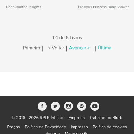
Deep-Rooted Insights
Eresiya's Princess Baby Shower
1-4 de 6 Livros
|
|
|
Primeira
< Voltar
Avançar >
Última
© 2016 - 2026 RPI Print, Inc.
Empresa
Trabalhe no Blurb
Preços
Política de Privacidade
Impresso
Política de cookies
Suporte
Mapa do site