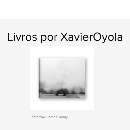
Livros por XavierOyola
Tomorrow Comes Today