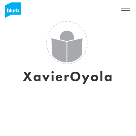
Assine
XavierOyola