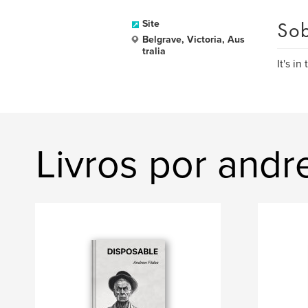
Sob
Site
Belgrave, Victoria, Aus
tralia
It's in
Livros por andr