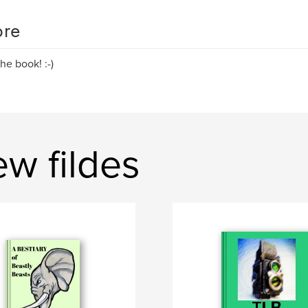
re
 the book! :-)
ew fildes