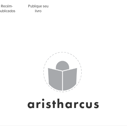
Recém-
Publique seu
publicados
livro
aristharcus