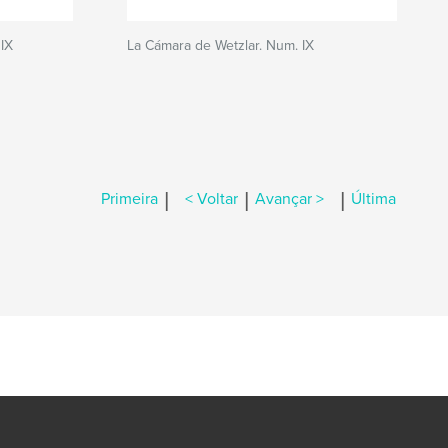
IX
La Cámara de Wetzlar. Num. IX
|
|
|
Primeira
< Voltar
Avançar >
Última