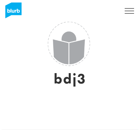
Assine
bdj3