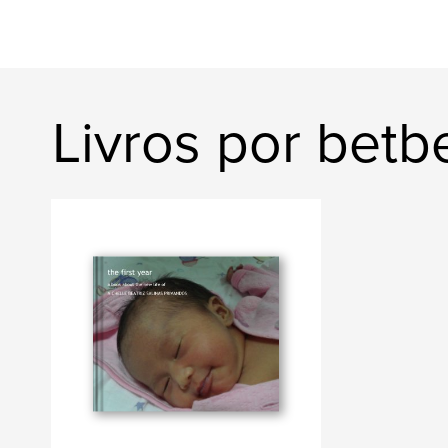
Livros por bet