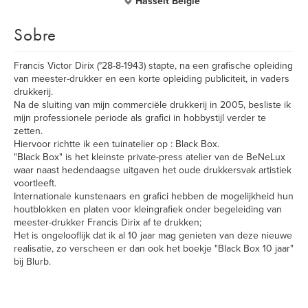
Hasselt België
Sobre
Francis Victor Dirix (°28-8-1943) stapte, na een grafische opleiding
van meester-drukker en een korte opleiding publiciteit, in vaders
drukkerij.
Na de sluiting van mijn commerciële drukkerij in 2005, besliste ik
mijn professionele periode als grafici in hobbystijl verder te
zetten.
Hiervoor richtte ik een tuinatelier op : Black Box.
"Black Box" is het kleinste private-press atelier van de BeNeLux
waar naast hedendaagse uitgaven het oude drukkersvak artistiek
voortleeft.
Internationale kunstenaars en grafici hebben de mogelijkheid hun
houtblokken en platen voor kleingrafiek onder begeleiding van
meester-drukker Francis Dirix af te drukken;
Het is ongelooflijk dat ik al 10 jaar mag genieten van deze nieuwe
realisatie, zo verscheen er dan ook het boekje "Black Box 10 jaar"
bij Blurb.