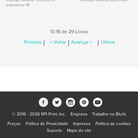
oneman noname - a record of
oneman noname book three
experience 18
13-16 de 29 Livros
|
|
|
Primeira
< Voltar
Avançar >
Última
© 2016 - 2026 RPI Print, Inc.
Empresa
Trabalhe no Blurb
Preços
Política de Privacidade
Impresso
Política de cookies
Suporte
Mapa do site