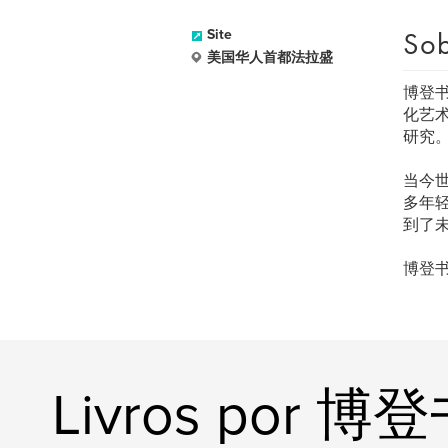
Sob
Site
美国华人首都法拉盛
博登
化艺
研究
当今
多年
到了
博登
Livros por 博