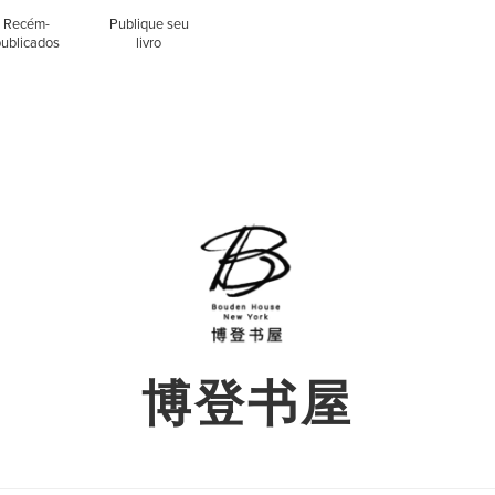
Recém-
Publique seu
publicados
livro
博登书屋