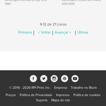
Landscapes and Gatherings 1979-
Landscapes People and Places
1989
2010-2019
9-12 de 21 Livros
|
|
|
Primeira
< Voltar
Avançar >
Última
© 2016 - 2026 RPI Print, Inc.
Empresa
Trabalhe no Blurb
Preços
Política de Privacidade
Impresso
Política de cookies
Suporte
Mapa do site