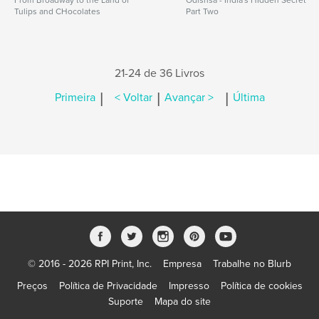
From Broadway to the Land of
Odishsa - India's HIdden Secret
Tulips and CHocolates
Part Two
21-24 de 36 Livros
|
|
|
Primeira
< Voltar
Avançar >
Última
© 2016 - 2026 RPI Print, Inc.
Empresa
Trabalhe no Blurb
Preços
Política de Privacidade
Impresso
Política de cookies
Suporte
Mapa do site