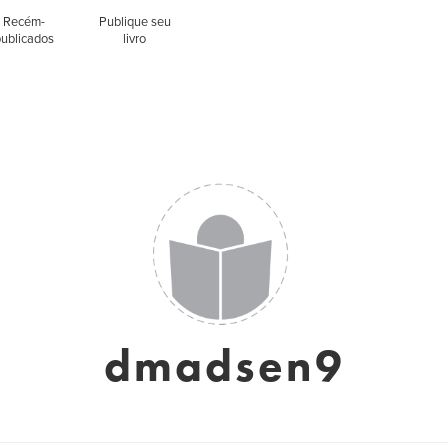
Recém-
Publique seu
publicados
livro
dmadsen9