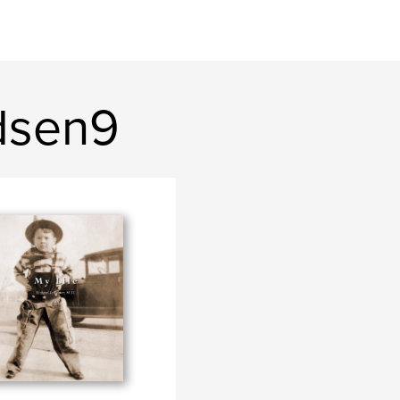
dsen9