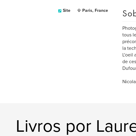
Sob
Site
Paris, France
Photog
tous l
précon
la tec
L'oeil
de ces
Dufour
Nicola
Livros por Lau