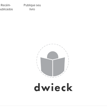
Recém-
Publique seu
publicados
livro
dwieck