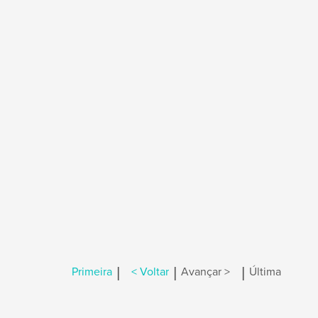
|
|
|
Primeira
< Voltar
Avançar >
Última