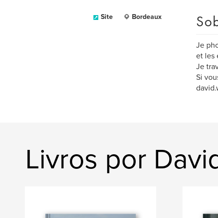
Sob
Site
Bordeaux
Je pho
et les
Je tra
Si vou
david
Livros por Da